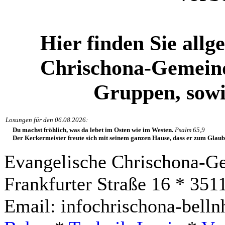
Hier finden Sie all
Chrischona-Gemeind
Gruppen, sowi
Losungen für den 06.08.2026:
Du machst fröhlich, was da lebet im Osten wie im Westen.
Psalm 65,9
Der Kerkermeister freute sich mit seinem ganzen Hause, dass er zum Gla
Evangelische Chrischona-G
Frankfurter Straße 16 * 35
Email: info
chrischona-bell