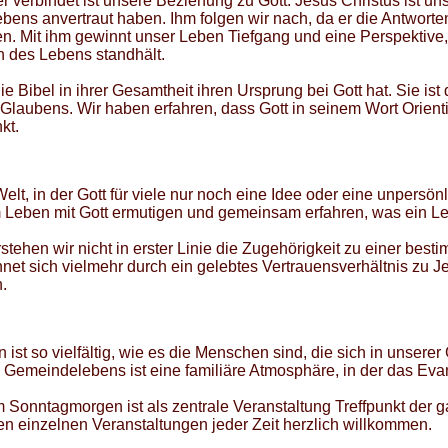
 verbindet ist unsere Beziehung zu Gott. Jesus Christus ist uns
ens anvertraut haben. Ihm folgen wir nach, da er die Antworte
n. Mit ihm gewinnt unser Leben Tiefgang und eine Perspektive, 
n des Lebens standhält.
e Bibel in ihrer Gesamtheit ihren Ursprung bei Gott hat. Sie ist
laubens. Wir haben erfahren, dass Gott in seinem Wort Orientie
kt.
lt, in der Gott für viele nur noch eine Idee oder eine unpersönli
m Leben mit Gott ermutigen und gemeinsam erfahren, was ein L
stehen wir nicht in erster Linie die Zugehörigkeit zu einer best
et sich vielmehr durch ein gelebtes Vertrauensverhältnis zu J
.
st so vielfältig, wie es die Menschen sind, die sich in unser
s Gemeindelebens ist eine familiäre Atmosphäre, in der das Eva
m Sonntagmorgen ist als zentrale Veranstaltung Treffpunkt der
en einzelnen Veranstaltungen jeder Zeit herzlich willkommen.