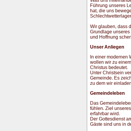
Was uns miteinander
Führung unseres Leb
hat, die uns bewege
Schlechtwetterlage
Wir glauben, dass di
Grundlage unseres G
und Hoffnung schen
Unser Anliegen
In einer modernen We
wollen wir zu eine
Christus bedeutet.
Unter Christsein ver
Gemeinde. Es zeichn
zu dem wir einladen
Gemeindeleben
Das Gemeindeleben i
fühlen. Ziel unsere
erfahrbar wird.
Der Gottesdienst a
Gäste sind uns in d