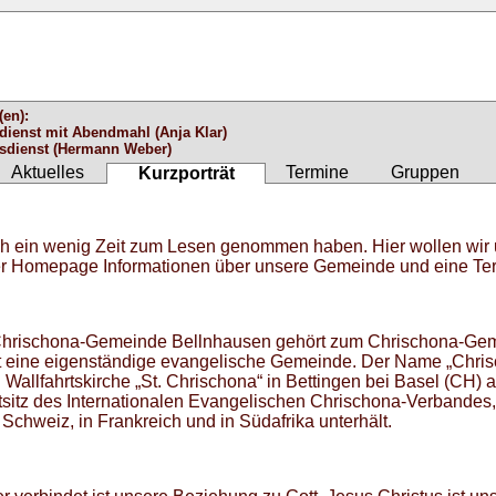
(en):
dienst mit Abendmahl (Anja Klar)
esdienst (Hermann Weber)
Aktuelles
Termine
Gruppen
Kurzporträt
ch ein wenig Zeit zum Lesen genommen haben. Hier wollen wir u
ser Homepage Informationen über unsere Gemeinde und eine Ter
Chrischona-Gemeinde Bellnhausen gehört zum Chrischona-Gem
t eine eigenständige evangelische Gemeinde. Der Name „Chrisch
Wallfahrtskirche „St. Chrischona“ in Bettingen bei Basel (CH) a
tsitz des Internationalen Evangelischen Chrischona-Verbandes
 Schweiz, in Frankreich und in Südafrika unterhält.