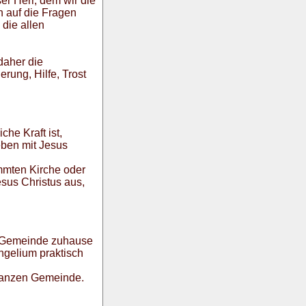
er Herr, dem wir die
n auf die Fragen
die allen
 daher die
rung, Hilfe, Trost
che Kraft ist,
eben mit Jesus
immten Kirche oder
esus Christus aus,
er Gemeinde zuhause
ngelium praktisch
 ganzen Gemeinde.